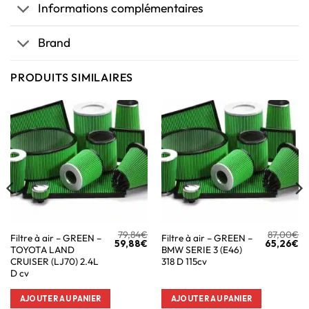
Informations complémentaires
Brand
PRODUITS SIMILAIRES
79,84
€
87,00
€
Filtre à air – GREEN –
Filtre à air – GREEN –
59,88
€
65,26
€
TOYOTA LAND
BMW SERIE 3 (E46)
CRUISER (LJ70) 2.4L
318 D 115cv
D cv
AJOUTER AU PANIER
AJOUTER AU PANIER