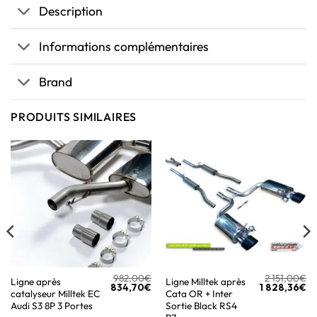
Description
Informations complémentaires
Brand
PRODUITS SIMILAIRES
982,00
€
2 151,00
€
Ligne après
Ligne Milltek après
834,70
€
1 828,36
€
catalyseur Milltek EC
Cata OR + Inter
Audi S3 8P 3 Portes
Sortie Black RS4