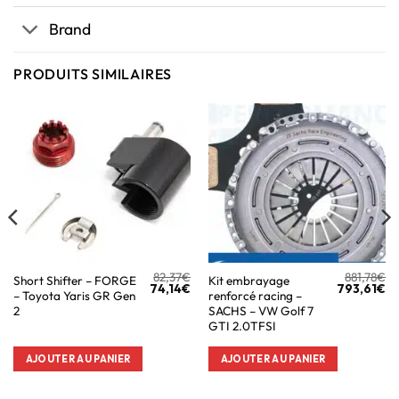
Brand
PRODUITS SIMILAIRES
82,37
€
881,78
€
Short Shifter – FORGE
Kit embrayage
74,14
€
793,61
€
– Toyota Yaris GR Gen
renforcé racing –
2
SACHS – VW Golf 7
GTI 2.0TFSI
AJOUTER AU PANIER
AJOUTER AU PANIER