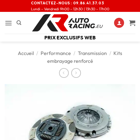
CONTACTEZ-NOUS :
09.86.41.37.03
Lundi - Vendredi 9h00 - 12h30 | 13h30 - 17h00
PRIX EXCLUSIFS WEB
Accueil
/
Performance
/
Transmission
/
Kits
embrayage renforcé