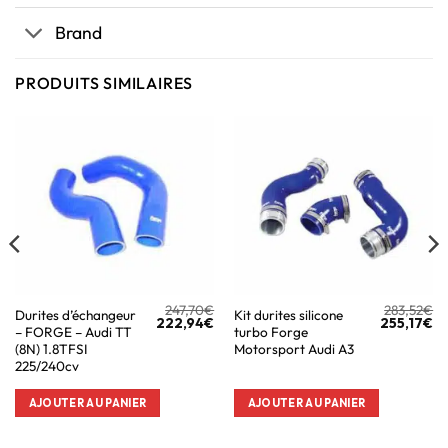
Brand
PRODUITS SIMILAIRES
247,70
€
283,52
€
Durites d’échangeur
Kit durites silicone
222,94
€
255,17
€
– FORGE – Audi TT
turbo Forge
(8N) 1.8TFSI
Motorsport Audi A3
225/240cv
AJOUTER AU PANIER
AJOUTER AU PANIER