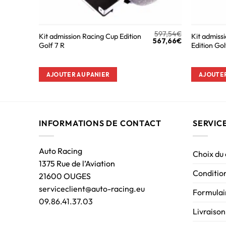
597,54
€
Kit admission Racing Cup Edition
Kit admiss
567,66
€
Golf 7 R
Edition Gol
AJOUTER AU PANIER
AJOUTER
INFORMATIONS DE CONTACT
SERVIC
Auto Racing
Choix du
1375 Rue de l’Aviation
Condition
21600 OUGES
serviceclient@auto-racing.eu
Formulair
09.86.41.37.03
Livraison