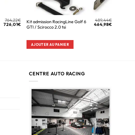
764,22
€
489,44
€
Kit admission RacingLine Golf 6
726,01
€
464,98
€
GTI / Scirocco 2.0 tsi
AJOUTER AU PANIER
CENTRE AUTO RACING