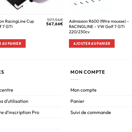
597,54
€
ion RacingLine Cup
Admission R600 (filtre mousse) –
567,66
€
f 7 GTI
RACINGLINE – VW Golf 7 GTI
220/230cv
 AU PANIER
AJOUTER AU PANIER
ES
MON COMPTE
 centre
Mon compte
s d’utilisation
Panier
e d’inscription Pro
Suivi de commande