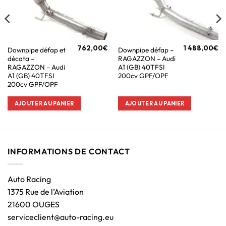
762,00
€
1 488,00
€
Downpipe défap et
Downpipe défap –
décata –
RAGAZZON – Audi
RAGAZZON – Audi
A1 (GB) 40TFSI
A1 (GB) 40TFSI
200cv GPF/OPF
200cv GPF/OPF
AJOUTER AU PANIER
AJOUTER AU PANIER
INFORMATIONS DE CONTACT
Auto Racing
1375 Rue de l’Aviation
21600 OUGES
serviceclient@auto-racing.eu