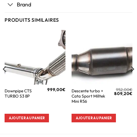
Brand
PRODUITS SIMILAIRES
999,00
€
952,00
€
Downpipe CTS
Descente turbo +
809,20
€
TURBO S3 8P
Cata Sport Milltek
Mini R56
AJOUTER AU PANIER
AJOUTER AU PANIER