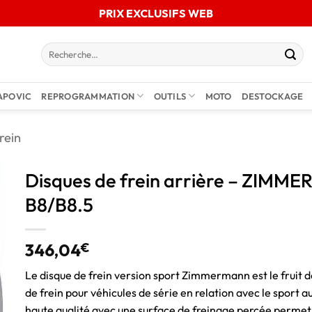
PRIX EXCLUSIFS WEB
APOVIC
REPROGRAMMATION
OUTILS
MOTO
DESTOCKAGE
rein
Disques de frein arrière – ZIMME
B8/B8.5
346,04
€
Le disque de frein version sport Zimmermann est le fruit 
de frein pour véhicules de série en relation avec le sport
haute qualité avec une surface de freinage percée permet