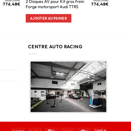
2 Disques AV pour Kit gros frein
776,48
€
776,48
€
Forge motorsport Audi TTRS
AJOUTER AU PANIER
CENTRE AUTO RACING