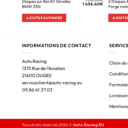
Disques sur Bol AV Girodisc
2 Disques 
1 436,40
€
BMW 335i
Forge moto
AJOUTER AU PANIER
AJOUTER
INFORMATIONS DE CONTACT
SERVIC
Auto Racing
Choix du
1375 Rue de l’Aviation
Condition
21600 OUGES
serviceclient@auto-racing.eu
Formulair
09.86.41.37.03
Livraison
Mentions
Tous droits réservés 2026 ©
Auto Racing EU