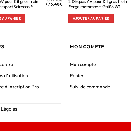
AV pour Kit gros frein
2 Disques AV pour Kit gros frein
776,48
€
rsport Scirocco R
Forge motorsport Golf 6 GTI
 AU PANIER
AJOUTER AU PANIER
ES
MON COMPTE
 centre
Mon compte
s d’utilisation
Panier
e d’inscription Pro
Suivi de commande
 Légales