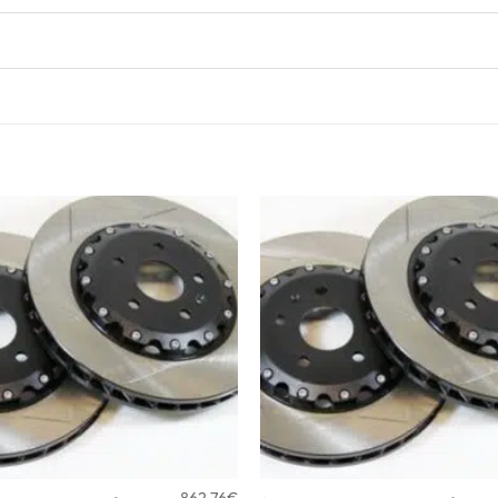
862,76
€