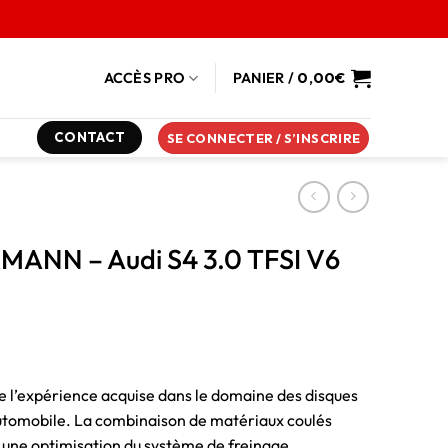
ACCÈS PRO
PANIER /
0,00
€
CONTACT
SE CONNECTER / S’INSCRIRE
RMANN – Audi S4 3.0 TFSI V6
de l’expérience acquise dans le domaine des disques
 automobile. La combinaison de matériaux coulés
 une optimisation du système de freinage.