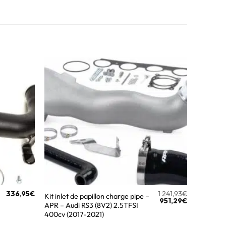
336,95
€
1 241,93
€
Kit inlet de papillon charge pipe –
951,29
€
APR – Audi RS3 (8V2) 2.5TFSI
400cv (2017-2021)