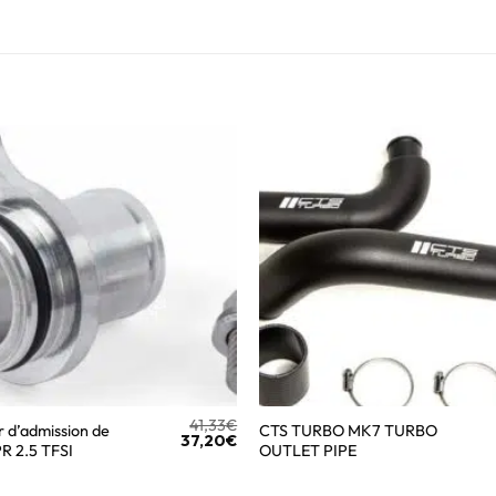
41,33
€
 d’admission de
CTS TURBO MK7 TURBO
37,20
€
PR 2.5 TFSI
OUTLET PIPE