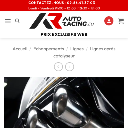
CONTACTEZ-NOUS :
09.86.41.37.03
Lundi - Vendredi 9h00 - 12h30 | 13h30 - 17h00
PRIX EXCLUSIFS WEB
Accueil
/
Echappements
/
Lignes
/
Lignes après
catalyseur