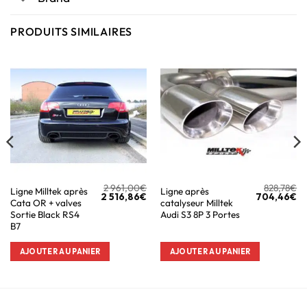
PRODUITS SIMILAIRES
2 961,00
€
828,78
€
Ligne Milltek après
Ligne après
2 516,86
€
704,46
€
Cata OR + valves
catalyseur Milltek
Sortie Black RS4
Audi S3 8P 3 Portes
B7
AJOUTER AU PANIER
AJOUTER AU PANIER