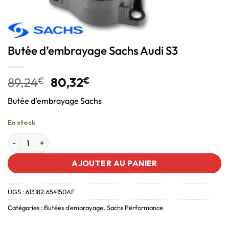
Butée d’embrayage Sachs Audi S3
89,24
€
80,32
€
Butée d’embrayage Sachs
En stock
AJOUTER AU PANIER
UGS :
613182.654150AF
Catégories :
Butées d'embrayage
,
Sachs Përformance