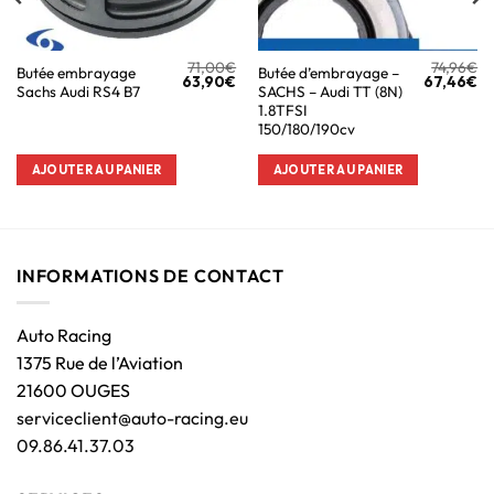
71,00
€
74,96
€
Butée embrayage
Butée d’embrayage –
63,90
€
67,46
€
Sachs Audi RS4 B7
SACHS – Audi TT (8N)
1.8TFSI
150/180/190cv
AJOUTER AU PANIER
AJOUTER AU PANIER
INFORMATIONS DE CONTACT
Auto Racing
1375 Rue de l’Aviation
21600 OUGES
serviceclient@auto-racing.eu
09.86.41.37.03