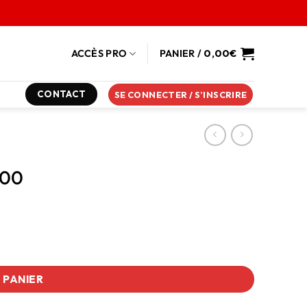
ACCÈS PRO
PANIER /
0,00
€
CONTACT
SE CONNECTER / S’INSCRIRE
700
 PANIER