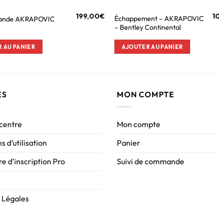
199,00
€
1
Échappement – AKRAPOVIC
ande AKRAPOVIC
– Bentley Continental
 AU PANIER
AJOUTER AU PANIER
ES
MON COMPTE
 centre
Mon compte
s d’utilisation
Panier
e d’inscription Pro
Suivi de commande
 Légales