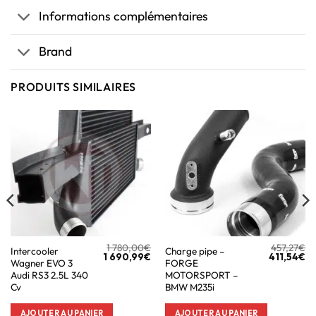
Informations complémentaires
Brand
PRODUITS SIMILAIRES
1 780,00
€
457,27
€
Intercooler
Charge pipe –
1 690,99
€
411,54
€
Wagner EVO 3
FORGE
Audi RS3 2.5L 340
MOTORSPORT –
Cv
BMW M235i
AJOUTER AU PANIER
AJOUTER AU PANIER