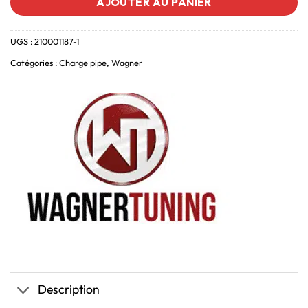
AJOUTER AU PANIER
UGS :
210001187-1
Catégories :
Charge pipe
,
Wagner
Description