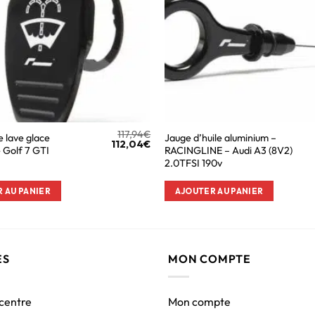
117,94
€
 lave glace
Jauge d’huile aluminium –
112,04
€
 Golf 7 GTI
RACINGLINE – Audi A3 (8V2)
2.0TFSI 190v
 AU PANIER
AJOUTER AU PANIER
ES
MON COMPTE
 centre
Mon compte