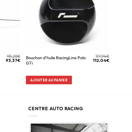
98,28
€
117,94
€
Bouchon d’huile RacingLine Polo
93,37
€
112,04
€
GTi
AJOUTER AU PANIER
CENTRE AUTO RACING