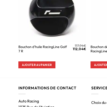
117,94
€
Bouchon d’huile RacingLine Golf
Bouchon de
112,04
€
7 R
RacingLine
AJOUTER AU PANIER
AJOUTER
INFORMATIONS DE CONTACT
SERVIC
Auto Racing
Choix du