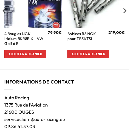
79,90
€
219,00
€
4 Bougies NGK
Bobines R8 NGK
Iridium BKR8EIX – VW
pour TFSI/TSI
Golf 6 R
AJOUTER AU PANIER
AJOUTER AU PANIER
INFORMATIONS DE CONTACT
Auto Racing
1375 Rue de l’Aviation
21600 OUGES
serviceclient@auto-racing.eu
09.86.41.37.03