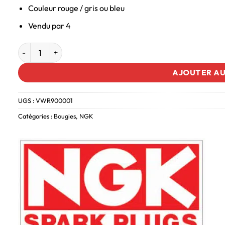
Couleur rouge / gris ou bleu
Vendu par 4
AJOUTER AU
UGS :
VWR900001
Catégories :
Bougies
,
NGK