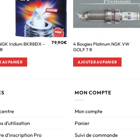
79,90
€
 NGK Iridium BKR8EIX –
4 Bougies Platinum NGK VW
 R
GOLF 7 R
 AU PANIER
AJOUTER AU PANIER
ES
MON COMPTE
 centre
Mon compte
s d’utilisation
Panier
e d’inscription Pro
Suivi de commande