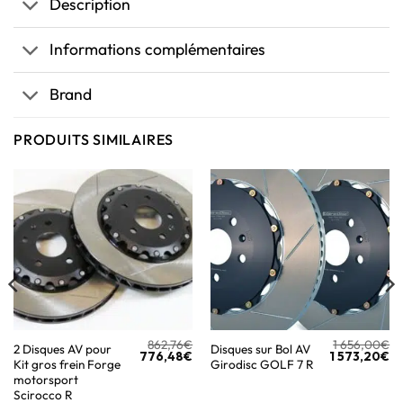
Description
Informations complémentaires
Brand
PRODUITS SIMILAIRES
862,76
€
1 656,00
€
2 Disques AV pour
Disques sur Bol AV
776,48
€
1 573,20
€
Kit gros frein Forge
Girodisc GOLF 7 R
motorsport
Scirocco R