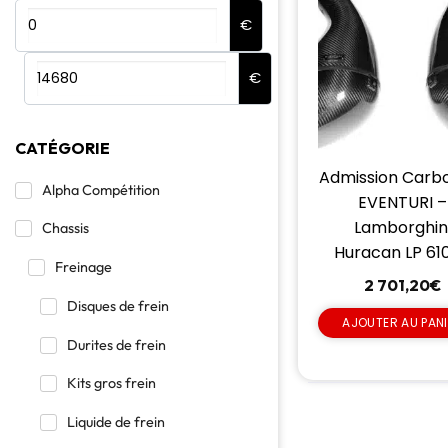
€
€
CATÉGORIE
Admission Carb
Alpha Compétition
EVENTURI –
Lamborghin
Chassis
Huracan LP 61
Freinage
2 701,20
€
Disques de frein
AJOUTER AU PAN
Durites de frein
Kits gros frein
Liquide de frein