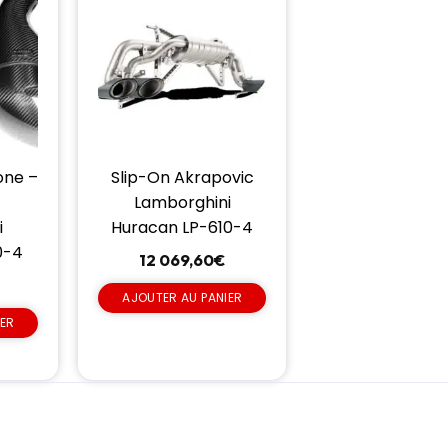
one –
Slip-On Akrapovic
Lamborghini
i
Huracan LP-610-4
0-4
12 069,60
€
AJOUTER AU PANIER
IER