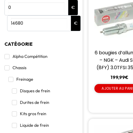
€
€
CATÉGORIE
6 bougies d’all
Alpha Compétition
– NGK – Audi 
(8FY) 3.0TFSI 3
Chassis
199,99
€
Freinage
AJOUTER AU PAN
Disques de frein
Durites de frein
Kits gros frein
Liquide de frein