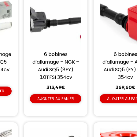
umage
6 bobines
6 bobine
SQ5
d’allumage – NGK –
d’allumage – 
54cv
Audi SQ5 (8FY)
Audi SQ5 (FY)
3.0TFSI 354cv
354cv
313,49
€
369,60
€
IER
AJOUTER AU PANIER
AJOUTER AU PA