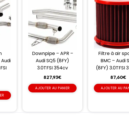
n
Downpipe – APR –
Filtre à air sp
 Audi
Audi SQ5 (8FY)
BMC – Audi 
FSI
3.0TFSI 354cv
(8FY) 3.0TFSI 
827,93
€
87,60
€
AJOUTER AU PANIER
AJOUTER AU PA
IER