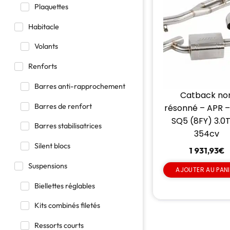
Plaquettes
Habitacle
Volants
Renforts
Barres anti-rapprochement
Catback no
Barres de renfort
résonné – APR –
SQ5 (8FY) 3.0T
Barres stabilisatrices
354cv
Silent blocs
1 931,93
€
Suspensions
AJOUTER AU PAN
Biellettes réglables
Kits combinés filetés
Ressorts courts