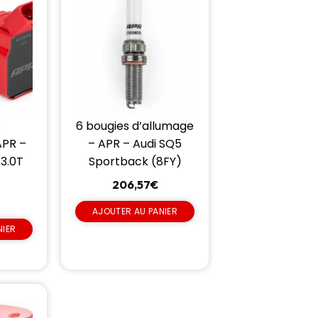
6 bougies d’allumage
s
– APR – Audi SQ5
APR –
Sportback (8FY)
 3.0T
206,57
€
AJOUTER AU PANIER
NIER