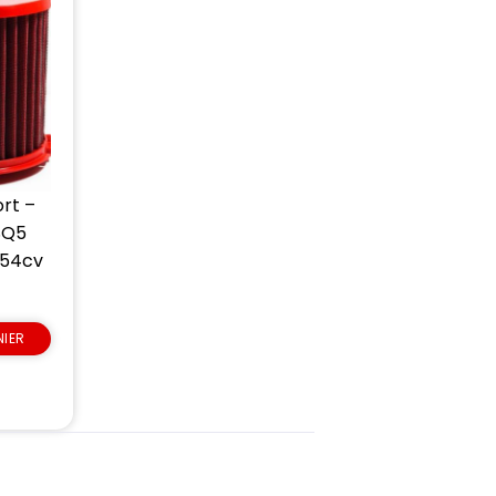
ort –
SQ5
354cv
NIER