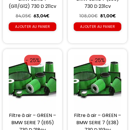
(G11/G12) 730 D 211cv
730 D 231cv
84,05
€
63,04
€
108,00
€
81,00
€
AJOUTER AU PANIER
AJOUTER AU PANIER
- 25%
- 25%
Filtre à air – GREEN –
Filtre à air – GREEN –
BMW SERIE 7 (E65)
BMW SERIE 7 (E38)
730 D 218cv
730 D 193cv