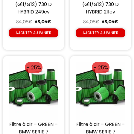
(G11/G12) 730 D
(G11/G12) 730 D
HYBRID 249cv
HYBRID 211cv
84,05
€
63,04
€
84,05
€
63,04
€
AJOUTER AU PANIER
AJOUTER AU PANIER
- 25%
- 25%
Filtre à air – GREEN –
Filtre à air – GREEN –
BMW SERIE 7
BMW SERIE 7