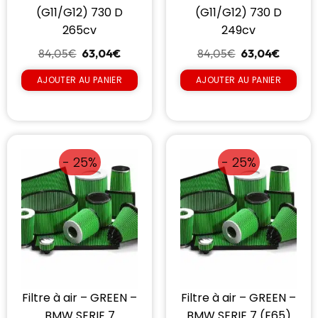
(G11/G12) 730 D
(G11/G12) 730 D
265cv
249cv
84,05
€
63,04
€
84,05
€
63,04
€
AJOUTER AU PANIER
AJOUTER AU PANIER
- 25%
- 25%
Filtre à air – GREEN –
Filtre à air – GREEN –
BMW SERIE 7
BMW SERIE 7 (E65)