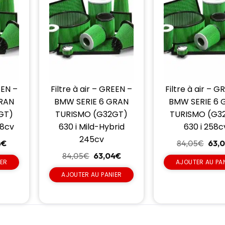
EEN –
Filtre à air – GREEN –
Filtre à air – G
GRAN
BMW SERIE 6 GRAN
BMW SERIE 6 
GT)
TURISMO (G32GT)
TURISMO (G3
58cv
630 i Mild-Hybrid
630 i 258c
245cv
4
€
84,05
€
63,
84,05
€
63,04
€
IER
AJOUTER AU PA
AJOUTER AU PANIER