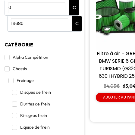
€
€
CATÉGORIE
Filtre à air – GR
Alpha Compétition
BMW SERIE 6 
TURISMO (G32
Chassis
630 i HYBRID 2
Freinage
84,05
€
63,0
Disques de frein
AJOUTER AU PAN
Durites de frein
Kits gros frein
Liquide de frein