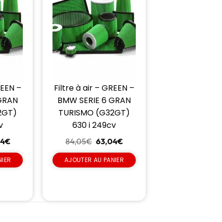
REEN –
Filtre à air – GREEN –
GRAN
BMW SERIE 6 GRAN
2GT)
TURISMO (G32GT)
v
630 i 249cv
04
€
84,05
€
63,04
€
NIER
AJOUTER AU PANIER