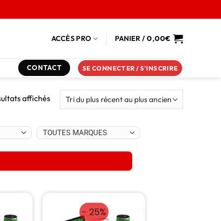
ACCÈS PRO
PANIER /
0,00
€
CONTACT
SE CONNECTER / S’INSCRIRE
sultats affichés
- 25%