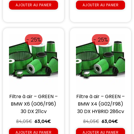
AJOUTER AU PANIER
AJOUTER AU PANIER
- 25%
- 25%
Filtre à air – GREEN –
Filtre à air – GREEN –
BMW X6 (G06/F96)
BMW X4 (G02/F98)
30 DX 211cv
30 DX HYBRID 286cv
84,05
€
63,04
€
84,05
€
63,04
€
AJOUTER AU PANIER
AJOUTER AU PANIER