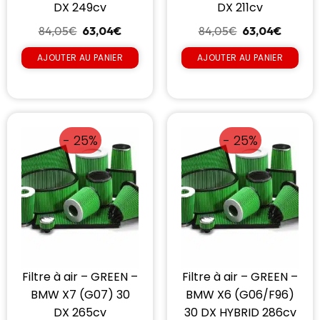
DX 249cv
DX 211cv
84,05
€
63,04
€
84,05
€
63,04
€
AJOUTER AU PANIER
AJOUTER AU PANIER
- 25%
- 25%
Filtre à air – GREEN –
Filtre à air – GREEN –
BMW X7 (G07) 30
BMW X6 (G06/F96)
DX 265cv
30 DX HYBRID 286cv