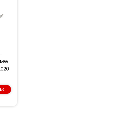
 –
BMW
2020
IER