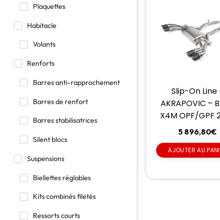
Plaquettes
Habitacle
Volants
Renforts
Barres anti-rapprochement
Slip-On Line
Barres de renfort
AKRAPOVIC – 
X4M OPF/GPF 
Barres stabilisatrices
5 896,80
€
Silent blocs
AJOUTER AU PAN
Suspensions
Biellettes réglables
Kits combinés filetés
Ressorts courts