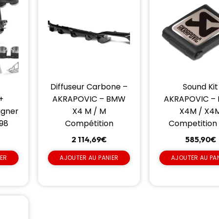
Diffuseur Carbone –
Sound Kit
+
AKRAPOVIC – BMW
AKRAPOVIC –
agner
X4 M / M
X4M / X4
98
Compétition
Competition
2 114,69
€
585,90
€
IER
AJOUTER AU PANIER
AJOUTER AU PA