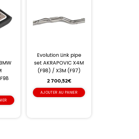
Evolution Link pipe
 BMW
set AKRAPOVIC X4M
M
(F98) / X3M (F97)
 F98
2 700,52
€
AJOUTER AU PANIER
NIER