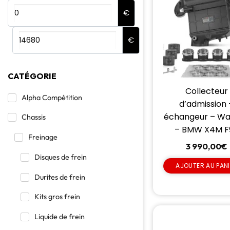
€
€
CATÉGORIE
Collecteur
Alpha Compétition
d’admission 
échangeur – W
Chassis
– BMW X4M F
Freinage
3 990,00
€
Disques de frein
AJOUTER AU PAN
Durites de frein
Kits gros frein
Liquide de frein