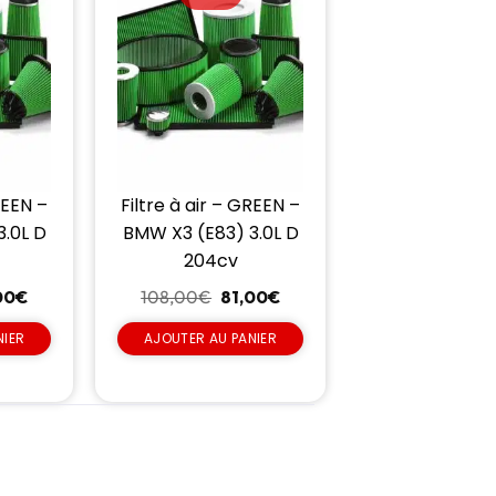
REEN –
Filtre à air – GREEN –
.0L D
BMW X3 (E83) 3.0L D
204cv
00
€
108,00
€
81,00
€
NIER
AJOUTER AU PANIER