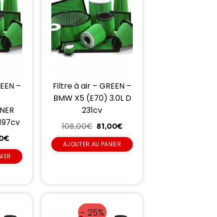
REEN –
Filtre à air – GREEN –
BMW X5 (E70) 3.0L D
UNER
231cv
 197cv
108,00
€
81,00
€
10
€
AJOUTER AU PANIER
NIER
- 25%