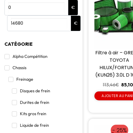
€
€
CATÉGORIE
Filtre à air – GR
Alpha Compétition
TOYOTA
HILUX/FORTU
Chassis
(KUN26) 3.0L D 
Freinage
113,46
€
85,1
Disques de frein
AJOUTER AU PAN
Durites de frein
Kits gros frein
Liquide de frein
- 25%