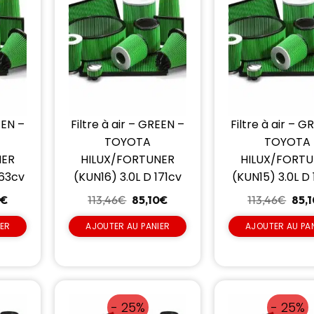
EEN –
Filtre à air – GREEN –
Filtre à air – G
TOYOTA
TOYOTA
NER
HILUX/FORTUNER
HILUX/FORT
163cv
(KUN16) 3.0L D 171cv
(KUN15) 3.0L D
0
€
113,46
€
85,10
€
113,46
€
85,
IER
AJOUTER AU PANIER
AJOUTER AU PA
- 25%
- 25%