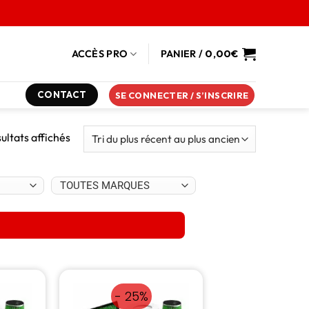
ACCÈS PRO
PANIER /
0,00
€
CONTACT
SE CONNECTER / S’INSCRIRE
sultats affichés
- 25%