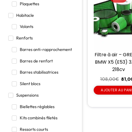
Plaquettes
Habitacle
Volants
Renforts
Barres anti-rapprochement
Filtre à air – GR
Barres de renfort
BMW X5 (E53) 3
218cv
Barres stabilisatrices
108,00
€
81,0
Silent blocs
AJOUTER AU PAN
Suspensions
Biellettes réglables
Kits combinés filetés
Ressorts courts