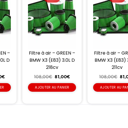
EEN –
Filtre à air – GREEN –
Filtre à air – G
.0L D
BMW X3 (E83) 3.0L D
BMW X3 (E83) 3
218cv
211cv
0
€
108,00
€
81,00
€
108,00
€
81,
IER
AJOUTER AU PANIER
AJOUTER AU PA