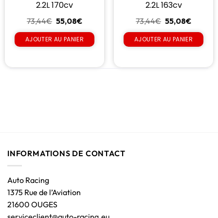
2.2L 170cv
2.2L 163cv
73,44
€
55,08
€
73,44
€
55,08
€
AJOUTER AU PANIER
AJOUTER AU PANIER
INFORMATIONS DE CONTACT
Auto Racing
1375 Rue de l’Aviation
21600 OUGES
serviceclient@auto-racing.eu