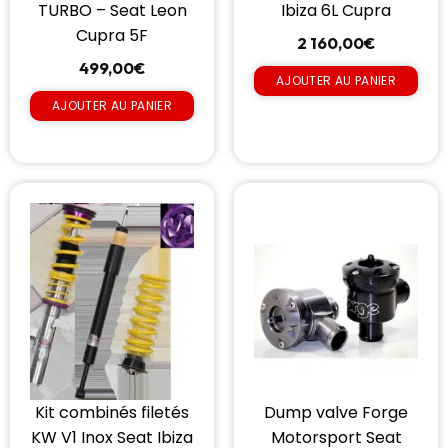
TURBO – Seat Leon
Ibiza 6L Cupra
Cupra 5F
2 160,00
€
499,00
€
AJOUTER AU PANIER
AJOUTER AU PANIER
Kit combinés filetés
Dump valve Forge
KW V1 Inox Seat Ibiza
Motorsport Seat