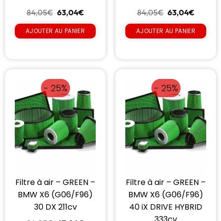
84,05
€
63,04
€
84,05
€
63,04
€
AJOUTER AU PANIER
AJOUTER AU PANIER
- 25%
- 25%
Filtre à air – GREEN –
Filtre à air – GREEN –
BMW X6 (G06/F96)
BMW X6 (G06/F96)
30 DX 211cv
40 iX DRIVE HYBRID
333cv