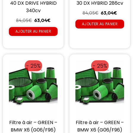
40 DX DRIVE HYBRID
30 DX HYBRID 286cv
340cv
84,05
€
63,04
€
84,05
€
63,04
€
AJOUTER AU PANIER
AJOUTER AU PANIER
- 25%
- 25%
Filtre à air – GREEN –
Filtre à air – GREEN –
BMW X6 (G06/F96)
BMW X6 (G06/F96)