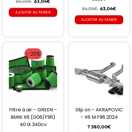
84,05
€
63,04
€
84,05
€
63,04
€
AJOUTER AU PANIER
AJOUTER AU PANIER
- 25%
Filtre à air – GREEN –
Slip on – AKRAPOVIC
BMW X6 (G06/F96)
– X6 M F96 2024
40 iX 340cv
7 380,00
€