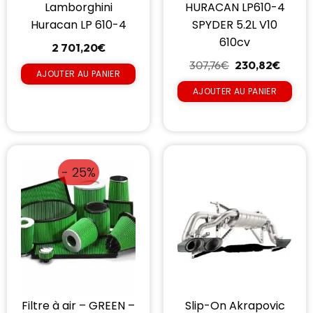
Lamborghini
HURACAN LP610-4
Huracan LP 610-4
SPYDER 5.2L V10
610cv
2 701,20
€
307,76
€
230,82
€
AJOUTER AU PANIER
AJOUTER AU PANIER
- 25%
Filtre à air – GREEN –
Slip-On Akrapovic