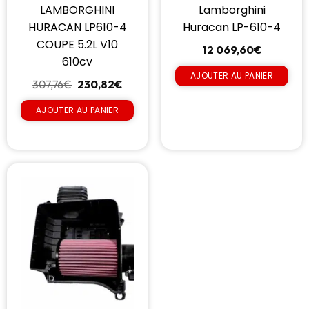
LAMBORGHINI
Lamborghini
HURACAN LP610-4
Huracan LP-610-4
COUPE 5.2L V10
12 069,60
€
610cv
AJOUTER AU PANIER
307,76
€
230,82
€
AJOUTER AU PANIER