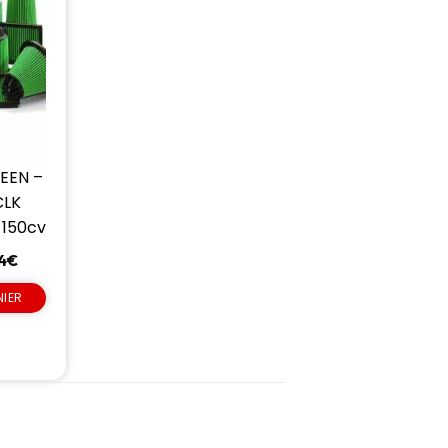
REEN –
CLK
 150cv
4
€
NIER