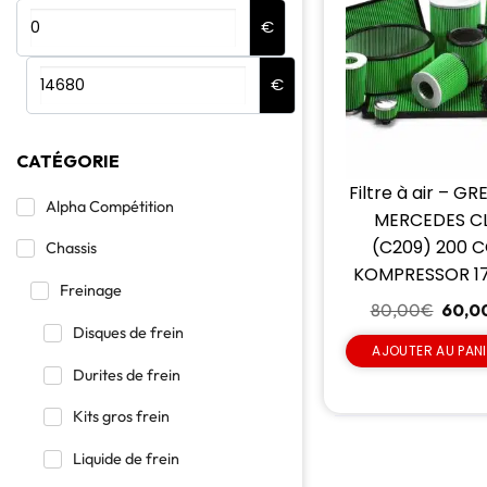
€
€
CATÉGORIE
Filtre à air – GR
Alpha Compétition
MERCEDES C
(C209) 200 C
Chassis
KOMPRESSOR 1
Freinage
80,00
€
60,0
Disques de frein
AJOUTER AU PAN
Durites de frein
Kits gros frein
Liquide de frein