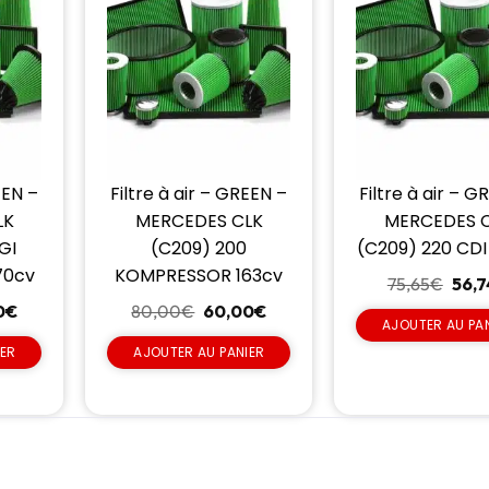
EEN –
Filtre à air – GREEN –
Filtre à air – G
LK
MERCEDES CLK
MERCEDES 
GI
(C209) 200
(C209) 220 CDI
70cv
KOMPRESSOR 163cv
75,65
€
56,7
0
€
80,00
€
60,00
€
AJOUTER AU PA
IER
AJOUTER AU PANIER