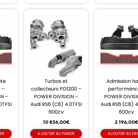
ute
Turbos et
Admission h
 –
collecteurs PD1200 –
performanc
N –
POWER DIVISION –
POWER DIVISI
0TFSI
Audi RS6 (C8) 4.0TFSI
Audi RS6 (C8) 4
600cv
600cv
10 836,00
€
2 196,00
IER
AJOUTER AU PANIER
AJOUTER AU PA