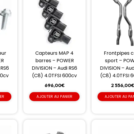
eur
Capteurs MAP 4
Frontpipes 
ER
barres – POWER
sport – PO
 RS6
DIVISION – Audi RS6
DIVISION – Aud
00cv
(C8) 4.0TFSI 600cv
(C8) 4.0TFSI 
696,00
€
2 556,00
IER
AJOUTER AU PANIER
AJOUTER AU PA