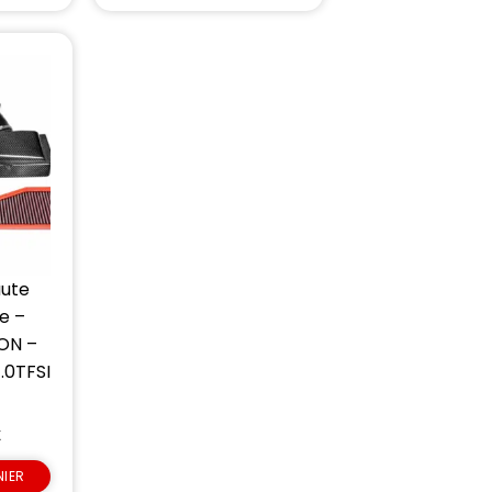
aute
e –
ON –
.0TFSI
€
NIER