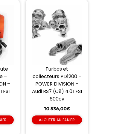
aute
Turbos et
e –
collecteurs PD1200 –
ON –
POWER DIVISION –
TFSI
Audi RS7 (C8) 4.0TFSI
600cv
€
10 836,00
€
NIER
AJOUTER AU PANIER