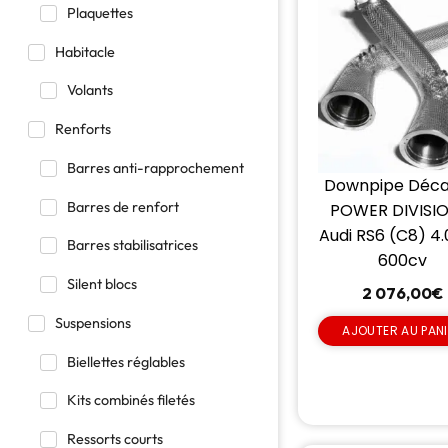
Plaquettes
Habitacle
Volants
Renforts
Barres anti-rapprochement
Downpipe Déca
Barres de renfort
POWER DIVISIO
Audi RS6 (C8) 4.
Barres stabilisatrices
600cv
Silent blocs
2 076,00
€
Suspensions
AJOUTER AU PAN
Biellettes réglables
Kits combinés filetés
Ressorts courts