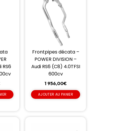
cata
Frontpipes décata –
WER
POWER DIVISION –
i RS6
Audi RS6 (C8) 4.0TFSI
600cv
600cv
€
1 956,00
€
NIER
AJOUTER AU PANIER