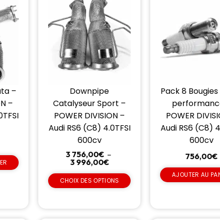
ta –
Downpipe
Pack 8 Bougies
N –
Catalyseur Sport –
performanc
0TFSI
POWER DIVISION –
POWER DIVISI
Audi RS6 (C8) 4.0TFSI
Audi RS6 (C8) 4
600cv
600cv
3 756,00
€
–
756,00
€
3 996,00
€
IER
AJOUTER AU PA
CHOIX DES OPTIONS