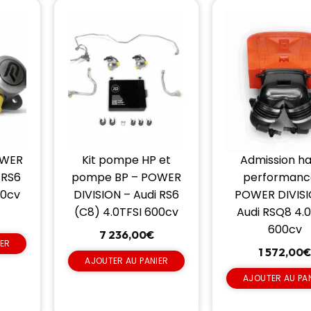
OWER
Kit pompe HP et
Admission h
 RS6
pompe BP – POWER
performanc
00cv
DIVISION – Audi RS6
POWER DIVISI
(C8) 4.0TFSI 600cv
Audi RSQ8 4.0
600cv
7 236,00
€
IER
1 572,00
AJOUTER AU PANIER
AJOUTER AU PA