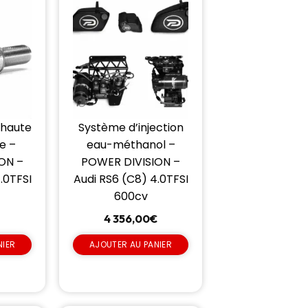
 haute
Système d’injection
e –
eau-méthanol –
ON –
POWER DIVISION –
.0TFSI
Audi RS6 (C8) 4.0TFSI
600cv
4 356,00
€
NIER
AJOUTER AU PANIER