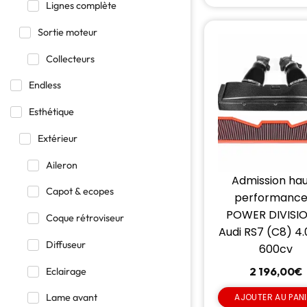
Lignes complète
Sortie moteur
Collecteurs
Endless
Esthétique
Extérieur
Aileron
Admission ha
Capot & ecopes
performance
POWER DIVISIO
Coque rétroviseur
Audi RS7 (C8) 4.
Diffuseur
600cv
2 196,00
€
Eclairage
AJOUTER AU PAN
Lame avant