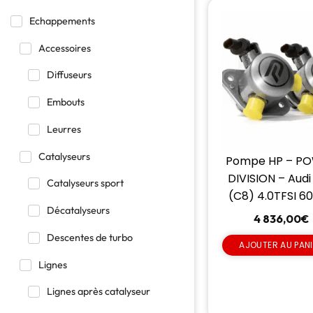
Echappements
Accessoires
Diffuseurs
Embouts
Leurres
Catalyseurs
Pompe HP – P
DIVISION – Audi
Catalyseurs sport
(C8) 4.0TFSI 6
Décatalyseurs
4 836,00
€
Descentes de turbo
AJOUTER AU PAN
Lignes
Lignes après catalyseur