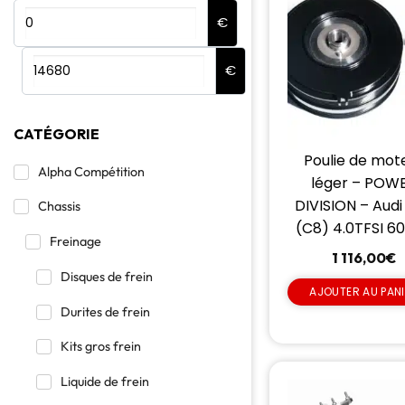
€
€
CATÉGORIE
Poulie de mot
Alpha Compétition
léger – POW
DIVISION – Audi
Chassis
(C8) 4.0TFSI 6
Freinage
1 116,00
€
Disques de frein
AJOUTER AU PAN
Durites de frein
Kits gros frein
Liquide de frein