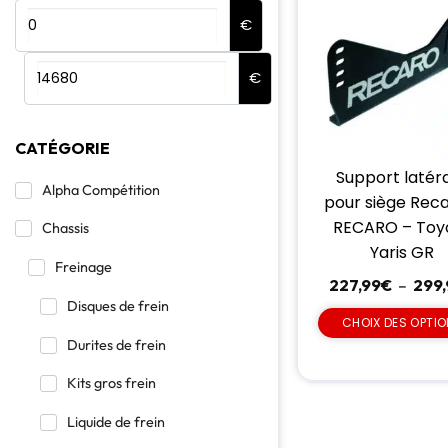
€
€
CATÉGORIE
Support latér
Alpha Compétition
pour siège Reca
RECARO – Toy
Chassis
Yaris GR
Freinage
227,99
€
–
299,
Disques de frein
CHOIX DES OPTI
Durites de frein
Kits gros frein
Liquide de frein