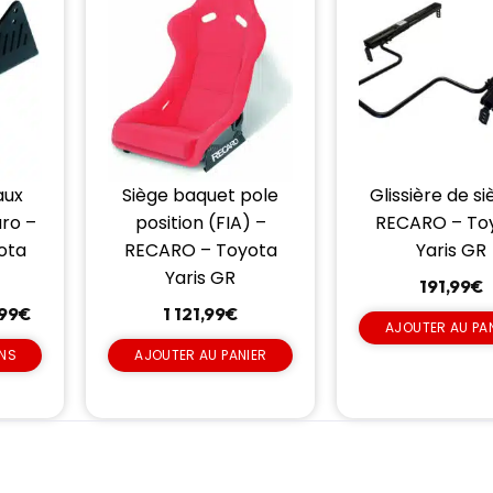
aux
Siège baquet pole
Glissière de si
ro –
position (FIA) –
RECARO – To
ota
RECARO – Toyota
Yaris GR
Yaris GR
191,99
€
99
€
1 121,99
€
AJOUTER AU PA
ONS
AJOUTER AU PANIER