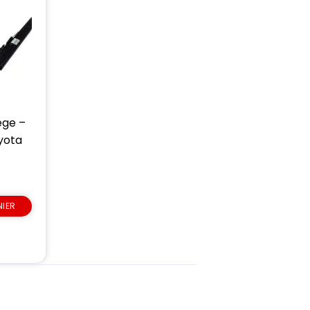
ège –
yota
NIER