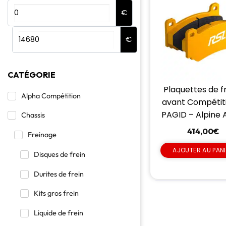
€
€
CATÉGORIE
Plaquettes de f
Alpha Compétition
avant Compétit
PAGID – Alpine A
Chassis
414,00
€
Freinage
AJOUTER AU PAN
Disques de frein
Durites de frein
Kits gros frein
Liquide de frein