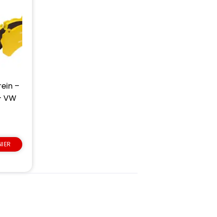
rein –
– VW
NIER