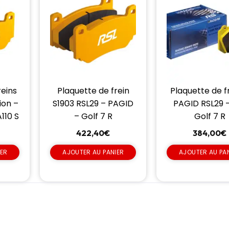
reins
Plaquette de frein
Plaquette de f
ion –
S1903 RSL29 – PAGID
PAGID RSL29 
110 S
– Golf 7 R
Golf 7 R
422,40
€
384,00
€
IER
AJOUTER AU PANIER
AJOUTER AU PA