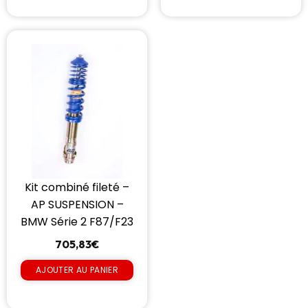
Kit combiné fileté –
AP SUSPENSION –
BMW Série 2 F87/F23
705,83
€
AJOUTER AU PANIER