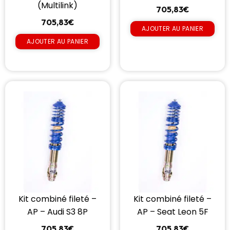
(Multilink)
705,83
€
705,83
€
AJOUTER AU PANIER
AJOUTER AU PANIER
Kit combiné fileté –
Kit combiné fileté –
AP – Audi S3 8P
AP – Seat Leon 5F
705,83
€
705,83
€