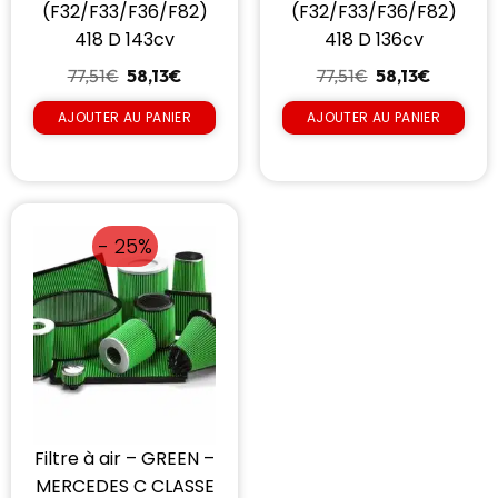
(F32/F33/F36/F82)
(F32/F33/F36/F82)
418 D 143cv
418 D 136cv
77,51
€
58,13
€
77,51
€
58,13
€
AJOUTER AU PANIER
AJOUTER AU PANIER
- 25%
Filtre à air – GREEN –
MERCEDES C CLASSE