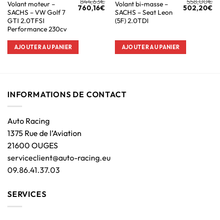
844,63
€
558,00
€
Volant moteur –
Volant bi-masse –
760,16
€
502,20
€
SACHS – VW Golf 7
SACHS – Seat Leon
GTI 2.0TFSI
(5F) 2.0TDI
Performance 230cv
AJOUTER AU PANIER
AJOUTER AU PANIER
INFORMATIONS DE CONTACT
Auto Racing
1375 Rue de l’Aviation
21600 OUGES
serviceclient@auto-racing.eu
09.86.41.37.03
SERVICES