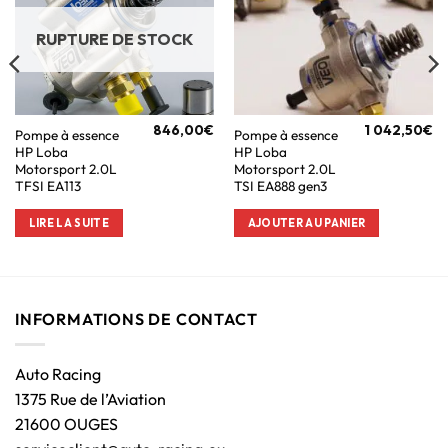
RUPTURE DE STOCK
846,00
€
1 042,50
€
Pompe à essence
Pompe à essence
HP Loba
HP Loba
Motorsport 2.0L
Motorsport 2.0L
TFSI EA113
TSI EA888 gen3
LIRE LA SUITE
AJOUTER AU PANIER
INFORMATIONS DE CONTACT
Auto Racing
1375 Rue de l’Aviation
21600 OUGES