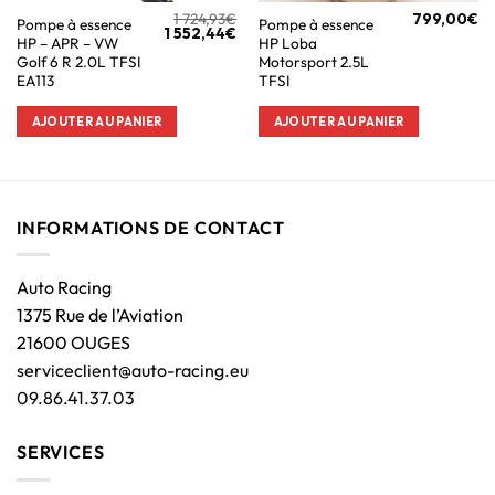
1 724,93
€
799,00
€
Pompe à essence
Pompe à essence
1 552,44
€
HP – APR – VW
HP Loba
Golf 6 R 2.0L TFSI
Motorsport 2.5L
EA113
TFSI
AJOUTER AU PANIER
AJOUTER AU PANIER
INFORMATIONS DE CONTACT
Auto Racing
1375 Rue de l’Aviation
21600 OUGES
serviceclient@auto-racing.eu
09.86.41.37.03
SERVICES