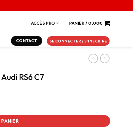
ACCÈS PRO
PANIER /
0,00
€
CONTACT
SE CONNECTER / S’INSCRIRE
 Audi RS6 C7
 PANIER