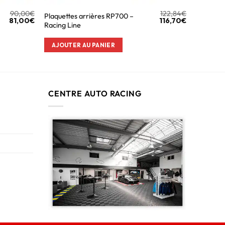
90,00
€
122,84
€
Plaquettes arrières RP700 –
81,00
€
116,70
€
Racing Line
AJOUTER AU PANIER
CENTRE AUTO RACING