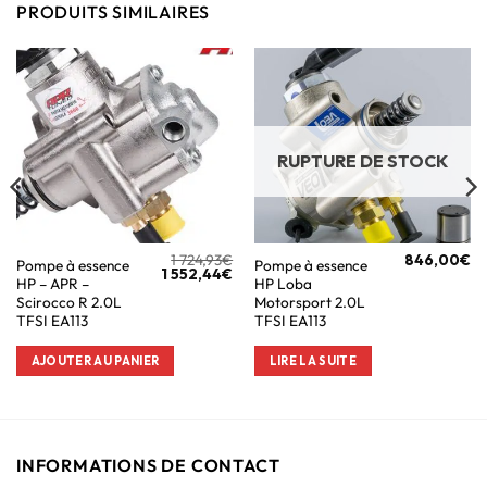
PRODUITS SIMILAIRES
RUPTURE DE STOCK
1 724,93
€
846,00
€
Pompe à essence
Pompe à essence
1 552,44
€
HP – APR –
HP Loba
Scirocco R 2.0L
Motorsport 2.0L
TFSI EA113
TFSI EA113
AJOUTER AU PANIER
LIRE LA SUITE
INFORMATIONS DE CONTACT