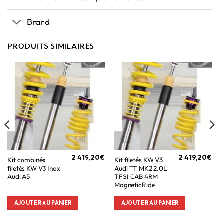
Brand
PRODUITS SIMILAIRES
2 419,20
€
2 419,20
€
Kit combinés
Kit filetés KW V3
filetés KW V3 Inox
Audi TT MK2 2.0L
Audi A5
TFSI CAB 4RM
MagneticRide
AJOUTER AU PANIER
AJOUTER AU PANIER