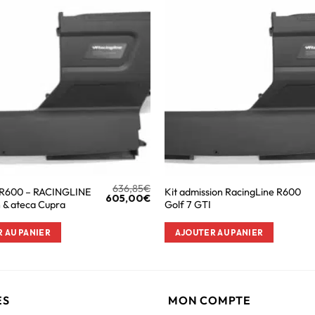
636,85
€
 R600 – RACINGLINE
Kit admission RacingLine R600
605,00
€
n & ateca Cupra
Golf 7 GTI
 AU PANIER
AJOUTER AU PANIER
ES
MON COMPTE