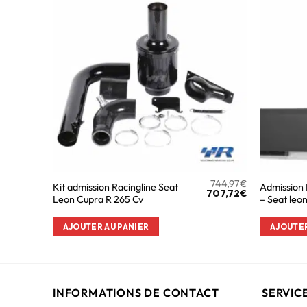
744,97
€
Kit admission Racingline Seat
Admission
707,72
€
Leon Cupra R 265 Cv
– Seat leo
AJOUTER AU PANIER
AJOUTER
INFORMATIONS DE CONTACT
SERVIC