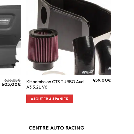
636,85
€
459,00
€
Kit admission CTS TURBO Audi
605,00
€
A3 3.2L V6
AJOUTER AU PANIER
CENTRE AUTO RACING