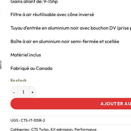
Gains allant de: 9-15hp
Filtre à air réutilisable avec cône inversé
Tuyau d’entrée en aluminium noir avec bouchon DV (prise p
Boîte à air en aluminium noir semi-fermée et scellée
Matériel inclus
Fabriqué au Canada
En stock
AJOUTER AU
UGS :
CTS-IT-105R-2
Catégories :
CTS Turbo
,
Kit admission
,
Performance