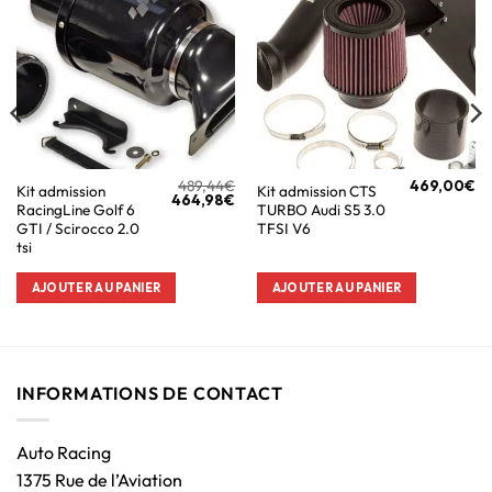
489,44
€
469,00
€
Kit admission
Kit admission CTS
464,98
€
RacingLine Golf 6
TURBO Audi S5 3.0
GTI / Scirocco 2.0
TFSI V6
tsi
AJOUTER AU PANIER
AJOUTER AU PANIER
INFORMATIONS DE CONTACT
Auto Racing
1375 Rue de l’Aviation