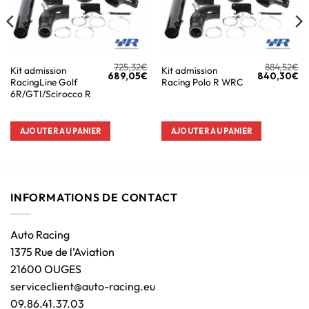
725,32
€
884,52
€
Kit admission
Kit admission
689,05
€
840,30
€
RacingLine Golf
Racing Polo R WRC
6R/GTI/Scirocco R
AJOUTER AU PANIER
AJOUTER AU PANIER
INFORMATIONS DE CONTACT
Auto Racing
1375 Rue de l’Aviation
21600 OUGES
serviceclient@auto-racing.eu
09.86.41.37.03