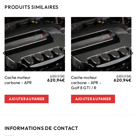
PRODUITS SIMILAIRES
689,93
€
689,93
€
Cache moteur
Cache moteur
620,94
€
620,94
€
carbone – APR
carbone – APR –
Golf 8 GTI / R
AJOUTER AU PANIER
AJOUTER AU PANIER
INFORMATIONS DE CONTACT