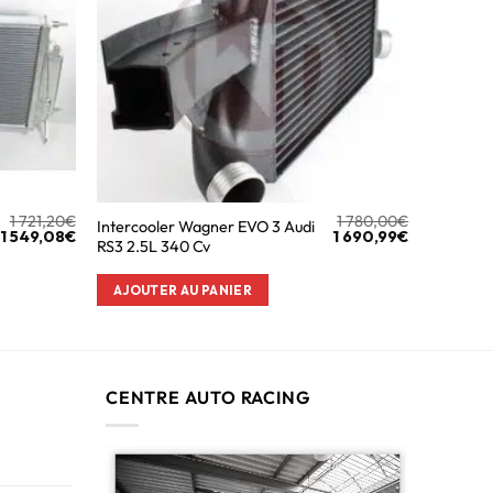
1 721,20
€
1 780,00
€
Intercooler Wagner EVO 3 Audi
1 549,08
€
1 690,99
€
RS3 2.5L 340 Cv
AJOUTER AU PANIER
CENTRE AUTO RACING