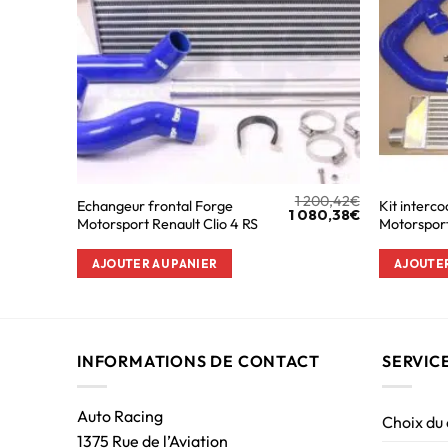
1 200,42
€
Echangeur frontal Forge
Kit interc
1 080,38
€
Motorsport Renault Clio 4 RS
Motorsport
AJOUTER AU PANIER
AJOUTER
INFORMATIONS DE CONTACT
SERVIC
Auto Racing
Choix du
1375 Rue de l’Aviation