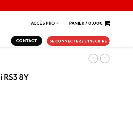
ACCÈS PRO
PANIER /
0,00
€
CONTACT
SE CONNECTER / S’INSCRIRE
i RS3 8Y