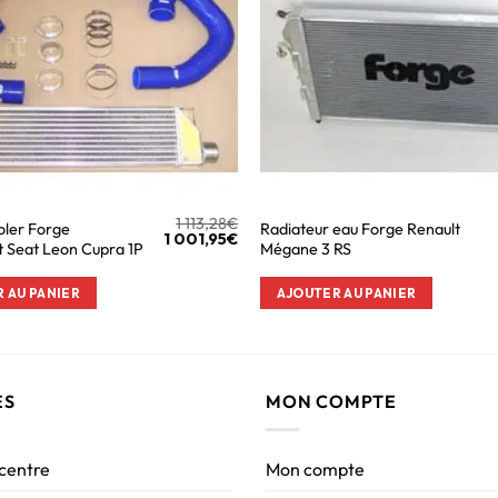
1 113,28
€
ooler Forge
Radiateur eau Forge Renault
1 001,95
€
 Seat Leon Cupra 1P
Mégane 3 RS
 AU PANIER
AJOUTER AU PANIER
ES
MON COMPTE
 centre
Mon compte