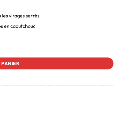
 les virages serrés
ues en caoutchouc
 PANIER