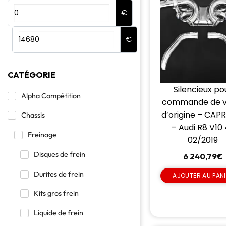
€
€
CATÉGORIE
Silencieux po
Alpha Compétition
commande de v
d’origine – CAP
Chassis
– Audi R8 V10
Freinage
02/2019
Disques de frein
6 240,79
€
Durites de frein
AJOUTER AU PAN
Kits gros frein
Liquide de frein