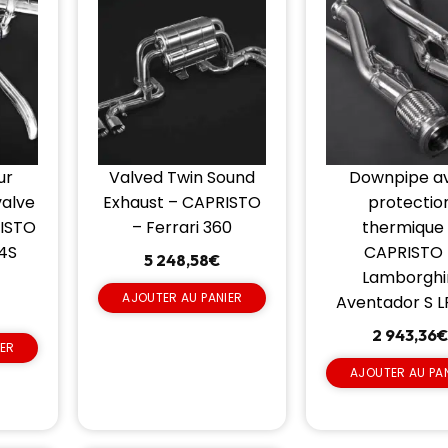
ur
Valved Twin Sound
Downpipe a
alve
Exhaust – CAPRISTO
protectio
RISTO
– Ferrari 360
thermique
 4S
CAPRISTO 
5 248,58
€
Lamborghi
AJOUTER AU PANIER
Aventador S 
2 943,36
IER
AJOUTER AU PA