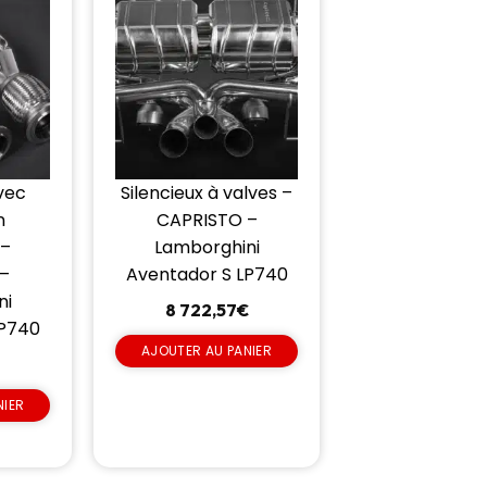
vec
Silencieux à valves –
n
CAPRISTO –
 –
Lamborghini
–
Aventador S LP740
ni
8 722,57
€
LP740
AJOUTER AU PANIER
€
NIER