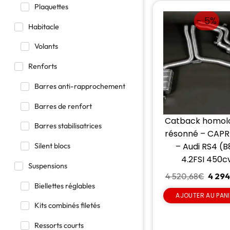
Plaquettes
- 5%
Habitacle
Volants
Renforts
Barres anti-rapprochement
Barres de renfort
Catback homol
Barres stabilisatrices
résonné – CAPR
– Audi RS4 (B
Silent blocs
4.2FSI 450c
Suspensions
4 520,68
€
4 294
Biellettes réglables
AJOUTER AU PAN
Kits combinés filetés
Ressorts courts