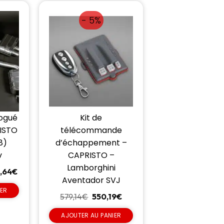
- 5%
ogué
Kit de
ISTO
télécommande
8)
d’échappement –
v
CAPRISTO –
Lamborghini
,64
€
Aventador SVJ
IER
579,14
€
550,19
€
AJOUTER AU PANIER