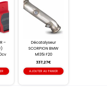
R –
Décatalyseur
J)
SCORPION BMW
60cv
M135i F20
337,27
€
IER
AJOUTER AU PANIER