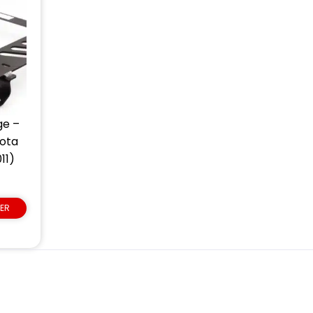
ge –
ota
11)
IER